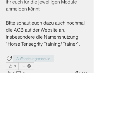
ihr euch für die jeweiligen Module 
anmelden könnt.
Bitte schaut euch dazu auch nochmal 
die AGB auf der Website an, 
insbesondere die Namensnutzung 
“Horse Tensegrity Training/ Trainer”.
Auffrischungsmodule
9
9
1
374
댓글을 입력하세요.
최신순
info
2024년 1월 24일
Aktualisiert zum Thema Punktevergabe bei 